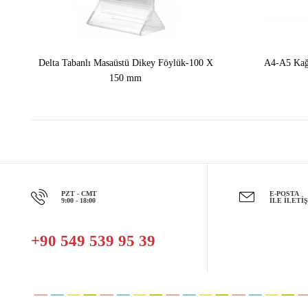
Delta Tabanlı Masaüstü Dikey Föylük-100 X
A4-A5 Kağı
150 mm
PZT - CMT
E-POSTA
9:00 - 18:00
İLE İLETI
+90 549 539 95 39