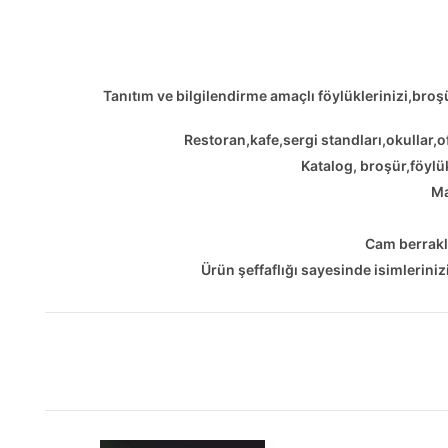
Tanıtım ve bilgilendirme amaçlı föylüklerinizi,broşürl
Restoran,kafe,sergi standları,okullar,of
Katalog, broşür,föylü
Ma
Cam berraklı
Ürün şeffaflığı sayesinde isimlerinizi,