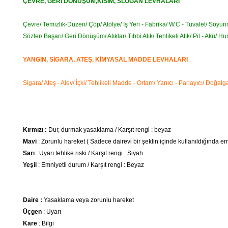
ÇEVRE, GERİ DÖNÜŞÜM,KISIM, SLOGAN LEVHALARI
Çevre/ Temizlik-Düzen/ Çöp/ Atölye/ İş Yeri - Fabrika/ W.C - Tuvalet/ Soyunm
Sözler/ Başarı/ Geri Dönüşüm/ Atıklar/ Tıbbi Atık/ Tehlikeli Atık/ Pil - Akü/ Hu
YANGIN, SİGARA, ATEŞ, KİMYASAL MADDE LEVHALARI
Sigara/ Ateş - Alev/ İçki/ Tehlikeli Madde - Ortam/ Yanıcı - Parlayıcı/ Doğa
Kırmızı :
Dur, durmak yasaklama / Karşıt rengi : beyaz
Mavi
: Zorunlu hareket ( Sadece dairevi bir şeklin içinde kullanıldığında emn
Sarı
: Uyarı tehlike riski / Karşıt rengi : Siyah
Yeşil
: Emniyetli durum / Karşıt rengi : Beyaz
Daire :
Yasaklama veya zorunlu hareket
Üçgen
: Uyarı
Kare
: Bilgi