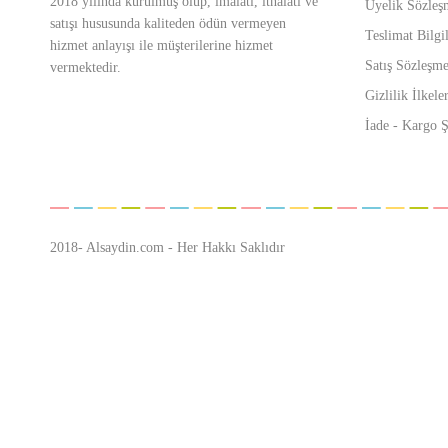
2018 yılında kurulmuş olup, imalatı, ithalatı ve
Üyelik Sözleş
satışı hususunda kaliteden ödün vermeyen
Teslimat Bilgil
hizmet anlayışı ile müşterilerine hizmet
Satış Sözleşme
vermektedir.
Gizlilik İlkeler
İade - Kargo Ş
2018- Alsaydin.com - Her Hakkı Saklıdır