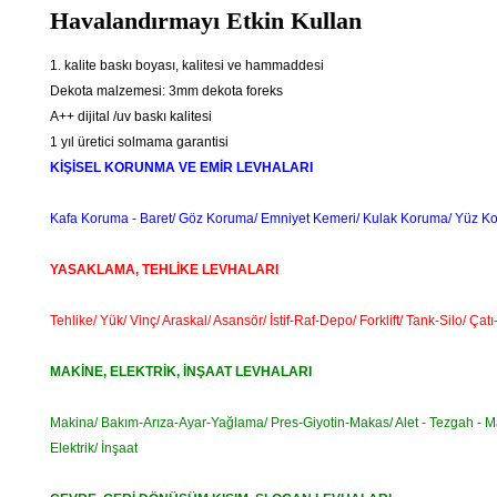
Havalandırmayı Etkin Kullan
1. kalite baskı boyası, kalitesi ve hammaddesi
Dekota malzemesi: 3mm dekota foreks
A++ dijital /uv baskı kalitesi
1 yıl üretici solmama garantisi
KİŞİSEL KORUNMA VE EMİR LEVHALARI
Kafa Koruma - Baret/ Göz Koruma/ Emniyet Kemeri/ Kulak Koruma/ Yüz Kor
YASAKLAMA, TEHLİKE LEVHALARI
Tehlike/ Yük/ Vinç/ Araskal/ Asansör/ İstif-Raf-Depo/ Forklift/ Tank-Silo/ 
MAKİNE, ELEKTRİK, İNŞAAT LEVHALARI
Makina/ Bakım-Arıza-Ayar-Yağlama/ Pres-Giyotin-Makas/ Alet - Tezgah -
Elektrik/ İnşaat