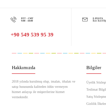
PZT - CMT
E-POSTA
9:00 - 18:00
İLE İLETI
+90 549 539 95 39
Hakkımızda
Bilgiler
2018 yılında kurulmuş olup, imalatı, ithalatı ve
Üyelik Sözleş
satışı hususunda kaliteden ödün vermeyen
Teslimat Bilgil
hizmet anlayışı ile müşterilerine hizmet
Satış Sözleşme
vermektedir.
Gizlilik İlkeler