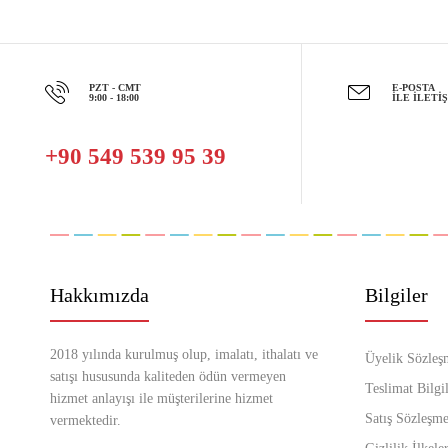
PZT - CMT
E-POSTA
9:00 - 18:00
İLE İLETI
+90 549 539 95 39
Hakkımızda
Bilgiler
2018 yılında kurulmuş olup, imalatı, ithalatı ve
Üyelik Sözleş
satışı hususunda kaliteden ödün vermeyen
Teslimat Bilgil
hizmet anlayışı ile müşterilerine hizmet
Satış Sözleşme
vermektedir.