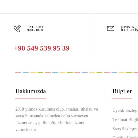
PZT - CMT
E-POSTA
9:00 - 18:00
İLE İLETI
+90 549 539 95 39
Hakkımızda
Bilgiler
2018 yılında kurulmuş olup, imalatı, ithalatı ve
Üyelik Sözleş
satışı hususunda kaliteden ödün vermeyen
Teslimat Bilgil
hizmet anlayışı ile müşterilerine hizmet
Satış Sözleşme
vermektedir.